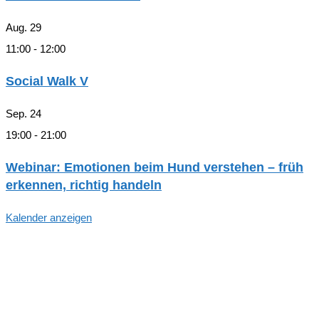
Aug.
29
11:00
-
12:00
Social Walk V
Sep.
24
19:00
-
21:00
Webinar: Emotionen beim Hund verstehen – früh
erkennen, richtig handeln
Kalender anzeigen
Hallo, Freund*in der hundegestützten
Pädagogik in Hamburg!