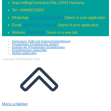
Anja Helling
Osterkamp 59d, 22043 Hamburg
Tel:
+494065729097
WhatsApp
wa.me/494065729097
Opens in your application
Email:
anja@pfoten-hafen.de
Opens in your application
Website:
PfotenHafen
Opens in a new tab
Impressum, AGB und Datenschutzerklärung
Privatsphäre-Einstellungen ändern
Historie der Privatsphäre-Einstellungen
Einwilligungen widerrufen
Vertrag widerrufen
Copyright PfotenHafen 2022
Menü schließen